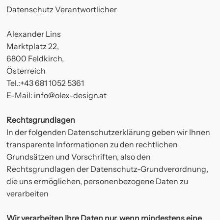
Datenschutz Verantwortlicher
Alexander Lins
Marktplatz 22,
6800 Feldkirch,
Österreich
Tel.:+43 681 1052 5361
E-Mail:
info@olex-design.at
Rechtsgrundlagen
In der folgenden Datenschutzerklärung geben wir Ihnen
transparente Informationen zu den rechtlichen
Grundsätzen und Vorschriften, also den
Rechtsgrundlagen der Datenschutz-Grundverordnung,
die uns ermöglichen, personenbezogene Daten zu
verarbeiten
Instagram
Wir verarbeiten Ihre Daten nur, wenn mindestens eine