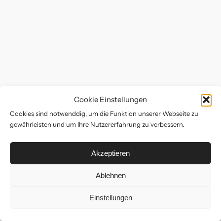
Instagram
Cookie Einstellungen
Cookies sind notwenddig, um die Funktion unserer Webseite zu
gewährleisten und um Ihre Nutzererfahrung zu verbessern.
Akzeptieren
Ablehnen
Instagram
Impressum
Datenschutz
Einstellungen
© 2026 Carmen Margot Lins